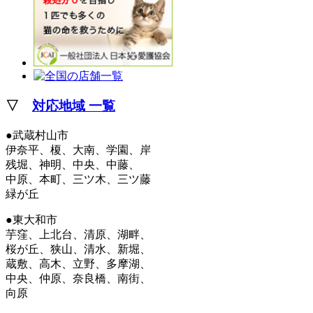
▽
対応地域 一覧
●武蔵村山市
伊奈平、榎、大南、学園、岸
残堀、神明、中央、中藤、
中原、本町、三ツ木、三ツ藤
緑が丘
●東大和市
芋窪、上北台、清原、湖畔、
桜が丘、狭山、清水、新堀、
蔵敷、高木、立野、多摩湖、
中央、仲原、奈良橋、南街、
向原