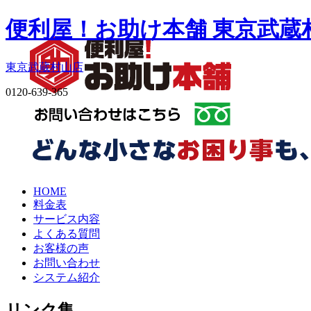
便利屋！お助け本舗 東京武蔵
東京武蔵村山店
0120-639-365
HOME
料金表
サービス内容
よくある質問
お客様の声
お問い合わせ
システム紹介
リンク集